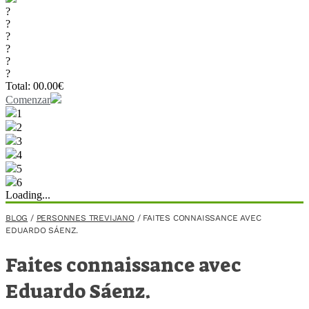
?
?
?
?
?
?
Total:
00.00
€
Comenzar
1
2
3
4
5
6
Loading...
BLOG
/
PERSONNES TREVIJANO
/
FAITES CONNAISSANCE AVEC
EDUARDO SÁENZ.
Faites connaissance avec
Eduardo Sáenz.