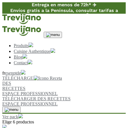
Entrega en menos de 72h* ✈️
Envíos gratis a la Península, consultar tarifas a
Canarias y Baleares 📦
Produits
Cuisine Authentique
Blog
Contact
fr
es
en
pt
de
TÉLÉCHARGER
DES
RECETTES
ESPACE PROFESSIONNEL
TÉLÉCHARGER DES RECETTES
ESPACE PROFESSIONNEL
Ver pack
Elige 6 productos