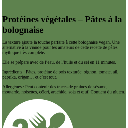
Protéines végétales – Pâtes à la
bolognaise
La texture ajoute la touche parfaite à cette bolognaise vegan. Une
alternative à la viande pour les amateurs de cette recette de pâtes
mythique très complète.
Elle se prépare avec de l’eau, de l’huile et du sel en 11 minutes.
Ingrédients : Pâtes, protéine de pois texturée, oignon, tomate, ail,
paprika, origan… et c’est tout.
Allergènes : Peut contenir des traces de graines de sésame,
moutarde, noisettes, céleri, arachide, soja et œuf. Contient du gluten.