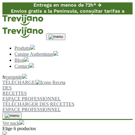
Entrega en menos de 72h* ✈️
Envíos gratis a la Península, consultar tarifas a
Canarias y Baleares 📦
Produits
Cuisine Authentique
Blog
Contact
fr
es
en
pt
de
TÉLÉCHARGER
DES
RECETTES
ESPACE PROFESSIONNEL
TÉLÉCHARGER DES RECETTES
ESPACE PROFESSIONNEL
Ver pack
Elige 6 productos