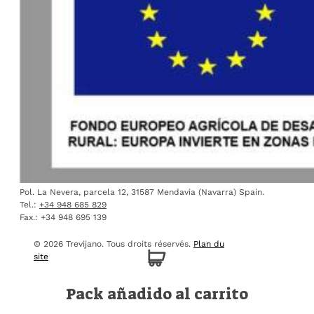
Pol. La Nevera, parcela 12, 31587 Mendavia (Navarra) Spain.
Tel.:
+34 948 685 829
Fax.: +34 948 695 139
© 2026 Trevijano.
Tous droits réservés.
Plan du
site
Pack añadido al carrito