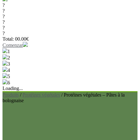
?
?
?
?
?
?
Total:
00.00
€
Comenzar
1
2
3
4
5
6
Loading...
Produits
/
Protéines végétales
/
Protéines végétales – Pâtes à la
bolognaise