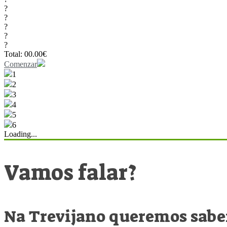
?
?
?
?
?
Total:
00.00
€
Comenzar
1
2
3
4
5
6
Loading...
Vamos falar?
Na Trevijano queremos saber