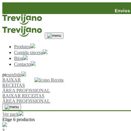
Envíos 
Produtos
Comida sincera
Blog
Contacto
pt
es
en
fr
de
BAIXAR
RECEITAS
ÁREA PROFISSIONAL
BAIXAR RECEITAS
ÁREA PROFISSIONAL
Ver pack
Elige 6 productos
?