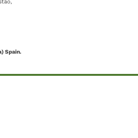
stão,
a) Spain.