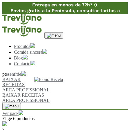
Entrega en menos de 72h* ✈️
Envíos gratis a la Península, consultar tarifas a
Canarias y Baleares 📦
Produtos
Comida sincera
Blog
Contacto
pt
es
en
fr
de
BAIXAR
RECEITAS
ÁREA PROFISSIONAL
BAIXAR RECEITAS
ÁREA PROFISSIONAL
Ver pack
Elige 6 productos
?