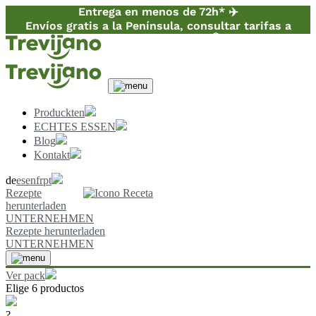
Entrega en menos de 72h* ✈️
Envíos gratis a la Península, consultar tarifas a
Canarias y Baleares 📦
Produckten
ECHTES ESSEN
Blog
Kontakt
de
es
en
fr
pt
Rezepte
herunterladen
UNTERNEHMEN
Rezepte herunterladen
UNTERNEHMEN
Ver pack
Elige 6 productos
?