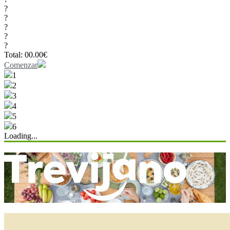
?
?
?
?
?
Total:
00.00
€
Comenzar
1
2
3
4
5
6
Loading...