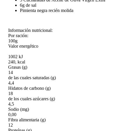
6g de sal
Pimienta negra recién molida
Información nutricional:
Por ración:
100g
Valor energético
1002 kJ
240, kcal
Grasas (g)
14
de las cuales saturadas (g)
4,4
Hidatos de carbono (g)
18
de los cuales azúcares (g)
4,5
Sodio (mg)
0,00
Fibra alimentaria (g)
12
Proteínas (g)