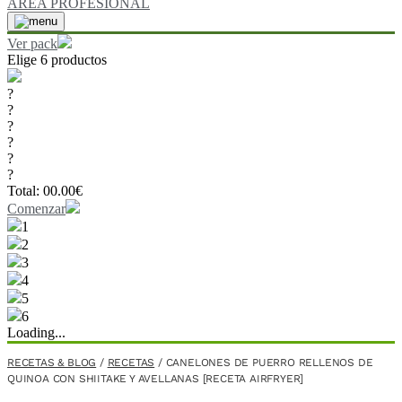
ÁREA PROFESIONAL
Ver pack
Elige 6 productos
?
?
?
?
?
?
Total:
00.00
€
Comenzar
1
2
3
4
5
6
Loading...
RECETAS & BLOG
/
RECETAS
/
CANELONES DE PUERRO RELLENOS DE
QUINOA CON SHIITAKE Y AVELLANAS [RECETA AIRFRYER]