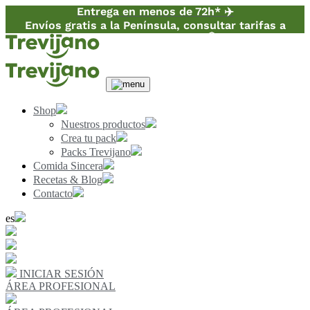
Entrega en menos de 72h* ✈️
Envíos gratis a la Península, consultar tarifas a
Canarias y Baleares 📦
Shop
Nuestros productos
Crea tu pack
Packs Trevijano
Comida Sincera
Recetas & Blog
Contacto
es
INICIAR SESIÓN
ÁREA PROFESIONAL