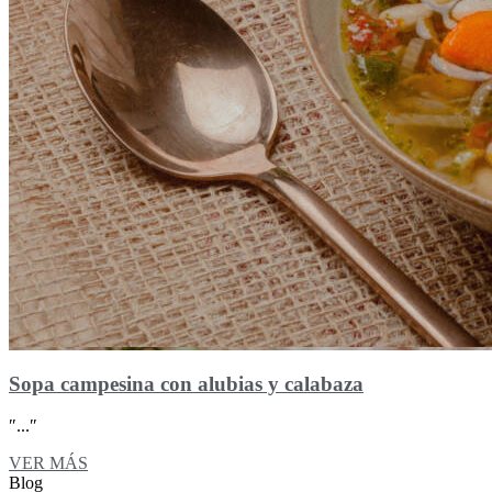
Sopa campesina con alubias y calabaza
″...″
VER MÁS
Blog