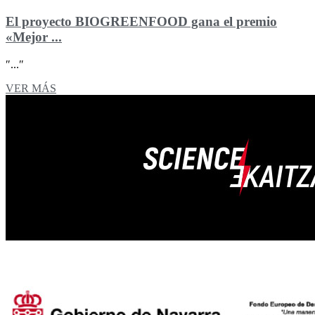
El proyecto BIOGREENFOOD gana el premio
«Mejor ...
″...″
VER MÁS