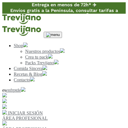
Entrega en menos de 72h* ✈️
Envíos gratis a la Península, consultar tarifas a
Canarias y Baleares 📦
Shop
Nuestros productos
Crea tu pack
Packs Trevijano
Comida Sincera
Recetas & Blog
Contacto
es
en
fr
pt
de
INICIAR SESIÓN
ÁREA PROFESIONAL