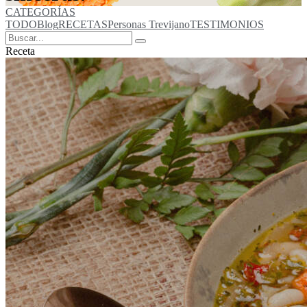
CATEGORÍAS
TODO
Blog
RECETAS
Personas Trevijano
TESTIMONIOS
Receta