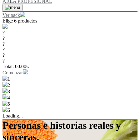
ÁREA PROFESIONAL
Ver pack
Elige 6 productos
?
?
?
?
?
?
Total:
00.00
€
Comenzar
1
2
3
4
5
6
Loading...
Personas e historias reales y
sinceras.