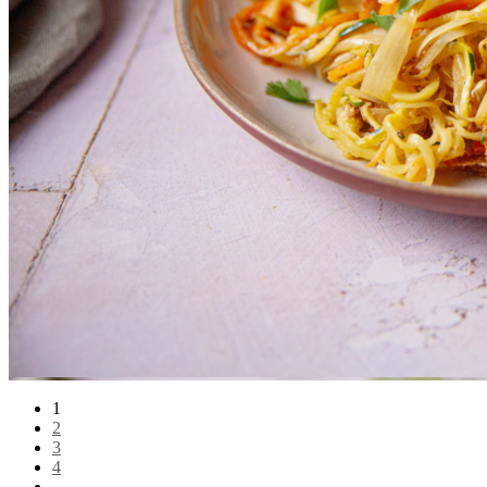
1
2
3
4
…