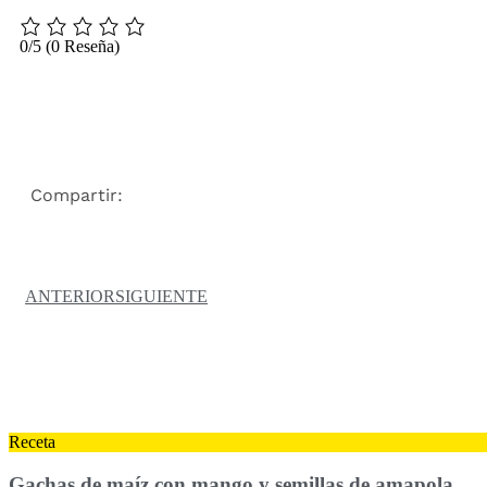
0/5
(0 Reseña)
Compartir:
ANTERIOR
SIGUIENTE
Receta
Gachas de maíz con mango y semillas de amapola