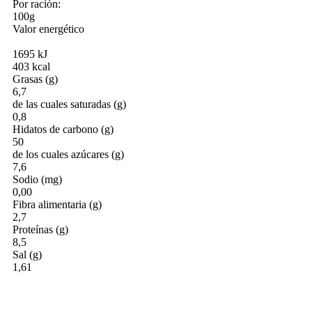
Por ración:
100g
Valor energético
1695 kJ
403 kcal
Grasas (g)
6,7
de las cuales saturadas (g)
0,8
Hidatos de carbono (g)
50
de los cuales azúcares (g)
7,6
Sodio (mg)
0,00
Fibra alimentaria (g)
2,7
Proteínas (g)
8,5
Sal (g)
1,61