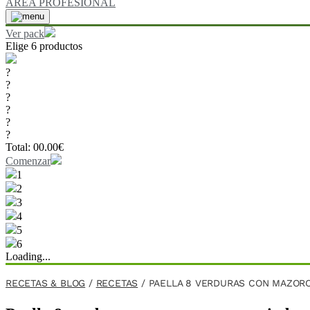
ÁREA PROFESIONAL
Ver pack
Elige 6 productos
?
?
?
?
?
?
Total:
00.00
€
Comenzar
1
2
3
4
5
6
Loading...
RECETAS & BLOG
/
RECETAS
/
PAELLA 8 VERDURAS CON MAZOR