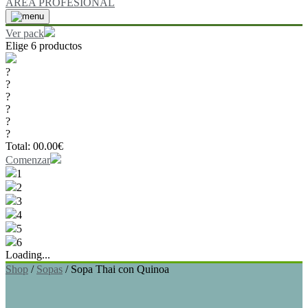
ÁREA PROFESIONAL
Ver pack
Elige 6 productos
?
?
?
?
?
?
Total:
00.00
€
Comenzar
1
2
3
4
5
6
Loading...
Shop
/
Sopas
/
Sopa Thai con Quinoa