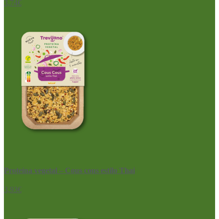
3,74
€
Proteína vegetal – Cous cous estilo Thai
3,93
€