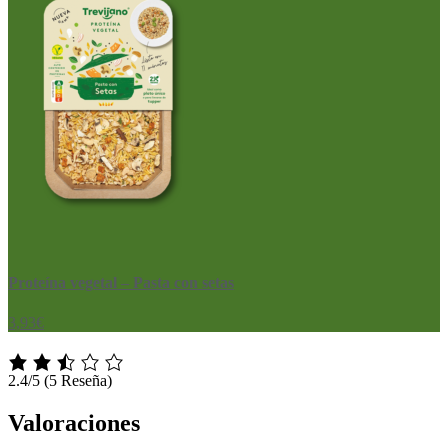
Proteína vegetal – Pasta con setas
3,93
€
2.4/5
(5 Reseña)
Valoraciones