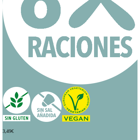
3,49
€