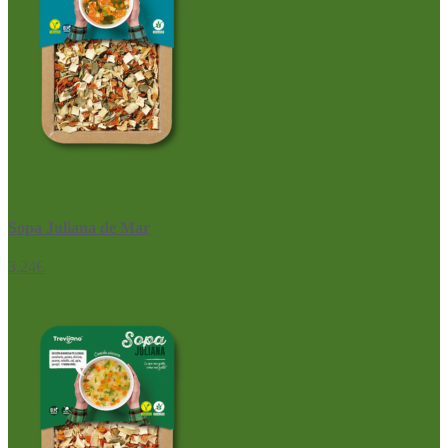
Sopa Juliana de Mar
3,24
€