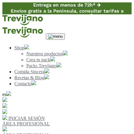
Entrega en menos de 72h* ✈️
Envíos gratis a la Península, consultar tarifas a
Canarias y Baleares 📦
Shop
Nuestros productos
Crea tu pack
Packs Trevijano
Comida Sincera
Recetas & Blog
Contacto
es
INICIAR SESIÓN
ÁREA PROFESIONAL