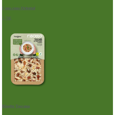
Cous cous Oriental
3,76
€
Risotto Toscana