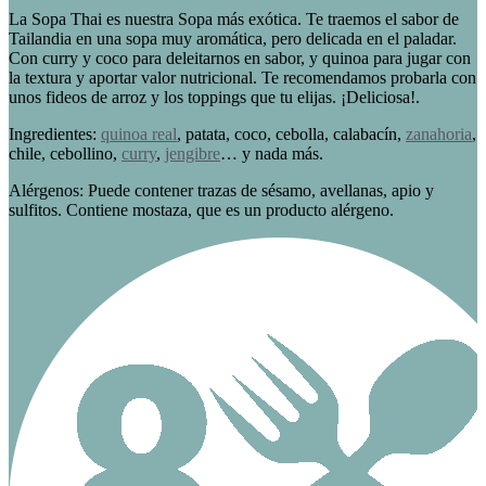
La Sopa Thai es nuestra Sopa más exótica. Te traemos el sabor de
Tailandia en una sopa muy aromática, pero delicada en el paladar.
Con curry y coco para deleitarnos en sabor, y quinoa para jugar con
la textura y aportar valor nutricional. Te recomendamos probarla con
unos fideos de arroz y los toppings que tu elijas. ¡Deliciosa!.
Ingredientes:
quinoa real
, patata, coco, cebolla, calabacín,
zanahoria
,
chile, cebollino,
curry
,
jengibre
… y nada más.
Alérgenos: Puede contener trazas de sésamo, avellanas, apio y
sulfitos. Contiene mostaza, que es un producto alérgeno.