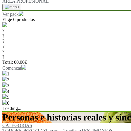
ÁREA PROFESIONAL
Ver pack
Elige 6 productos
?
?
?
?
?
?
Total:
00.00
€
Comenzar
1
2
3
4
5
6
Loading...
Personas e historias reales y sinc
CATEGORÍAS
TODO
Blog
RECETAS
Personas Trevijano
TESTIMONIOS