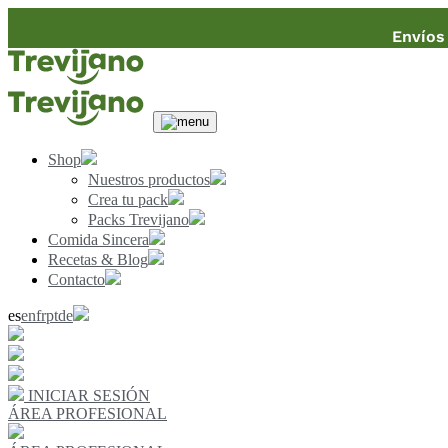
Envíos 
Shop
Nuestros productos
Crea tu pack
Packs Trevijano
Comida Sincera
Recetas & Blog
Contacto
es
en
fr
pt
de
INICIAR SESIÓN
ÁREA PROFESIONAL