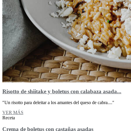
Risotto de shiitake y boletus con calabaza asada...
″Un risotto para deleitar a los amantes del queso de cabra....″
VER MÁS
Receta
Crema de boletus con castañas asadas